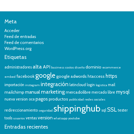
Meta
Acceder
Feed de entradas
Feed de comentarios
WordPress.org
Etiquetas
alta
API
dominio
administradores
business
costos
diseño
ecommerce
google
https
facebook
google adwords
htaccess
embed
integración
importación
latincloud
login
mail
instagram
logistica
marketing
mysql
manual
mailchimp
mercadolibre
mercado libre
pagos
productos
nueva version
oca
publicidad
redes sociales
shippinghub
SSL
redireccionamiento
sql
tester
seguridad
version
tools
ventas
usuarios
whatsapp
youtube
Entradas recientes