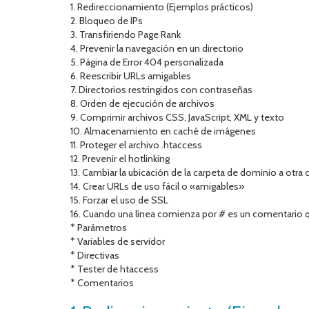
1. Redireccionamiento (Ejemplos prácticos)
2. Bloqueo de IPs
3. Transfiriendo Page Rank
4. Prevenir la navegación en un directorio
5. Página de Error 404 personalizada
6. Reescribir URLs amigables
7. Directorios restringidos con contraseñas
8. Orden de ejecución de archivos
9. Comprimir archivos CSS, JavaScript, XML y texto
10. Almacenamiento en caché de imágenes
11. Proteger el archivo .htaccess
12. Prevenir el hotlinking
13. Cambiar la ubicación de la carpeta de dominio a otra
14. Crear URLs de uso fácil o «amigables»
15. Forzar el uso de SSL
16. Cuando una línea comienza por # es un comentario q
* Parámetros
* Variables de servidor
* Directivas
* Tester de htaccess
* Comentarios