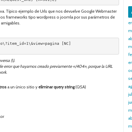
va. Típico ejemplo de Urls que nos devuelve Google Webmaster
dos frameworks tipo wordpress o joomla por sus parámetros de
e
S amigables.
m
ab
po\?item_id=1\&view=pagina [NC]
m
f
ersa (\).
e
 de error que hayamos creado previamente «/404», porque la URL
o
work.
s
a
tros
a un único sitio y
eliminar query string
(QSA)
ju
ju
m
lor
ab
m