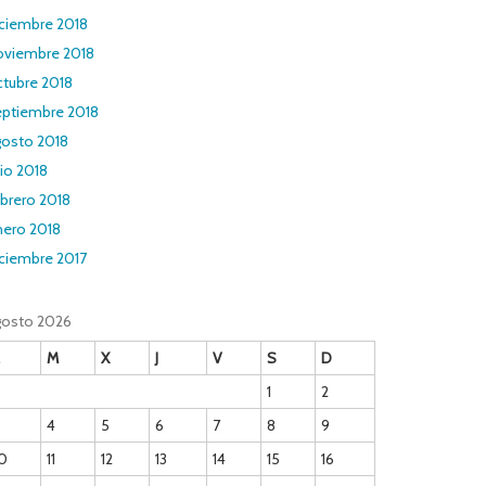
iciembre 2018
oviembre 2018
ctubre 2018
eptiembre 2018
gosto 2018
lio 2018
brero 2018
nero 2018
iciembre 2017
gosto 2026
M
X
J
V
S
D
1
2
4
5
6
7
8
9
0
11
12
13
14
15
16