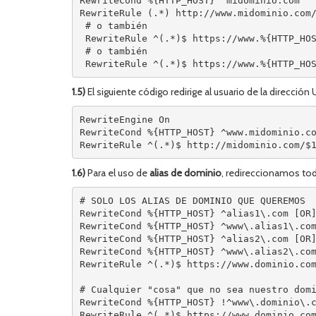
RewriteCond %{HTTP_HOST} ^midominio.com
RewriteRule (.*) http://www.midominio.com
 # o también
 RewriteRule ^(.*)$ https://www.%{HTTP_HO
 # o también
 RewriteRule ^(.*)$ https://www.%{HTTP_HO
1.5)
El siguiente código redirige al usuario de la direcció
RewriteEngine On
RewriteCond %{HTTP_HOST} ^www.midominio.c
RewriteRule ^(.*)$ http://midominio.com/$
1.6)
Para el uso de
alias de dominio
, redireccionamos to
# SOLO LOS ALIAS DE DOMINIO QUE QUEREMOS
RewriteCond %{HTTP_HOST} ^alias1\.com [OR
RewriteCond %{HTTP_HOST} ^www\.alias1\.co
RewriteCond %{HTTP_HOST} ^alias2\.com [OR
RewriteCond %{HTTP_HOST} ^www\.alias2\.co
RewriteRule ^(.*)$ https://www.dominio.co
# Cualquier "cosa" que no sea nuestro dom
RewriteCond %{HTTP_HOST} !^www\.dominio\.
RewriteRule ^(.*)$ https://www.dominio.co