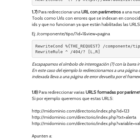
1.7)
Para redireccionar una
URL con parámetros
a una nue
Tools como Urls con errores que se indexan en conoci
ids y que no funcionan ya que están habilitadas las URL
Ej: /componente/tipo/?id=1&view=pagina
RewriteCond %{THE_REQUEST} /componente/ti
RewriteRule ^ /404/? [L,R]
Escapapamos el símbolo de interrogación (?) con la barra inv
En este caso del ejemplo lo redireccionamos a una página
indexada lleva a una página de error devuelta por el frame
1.8)
Para redireccionar varias
URLS formadas por paráme
Si por ejemplo queremos que estas URLS:
http://midominio.com/directorio/index.php?id=123
http://midominio.com/directorio/index.php?txt=alerta
http://midominio.com/directorio/index.php?variable=va
Apunten a: