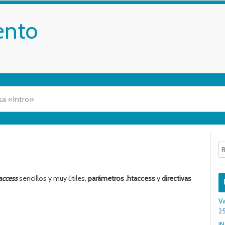
ento
access
sencillos y muy útiles,
parámetros .htaccess
y
directivas
Va
25
I