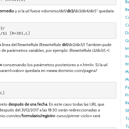
B
B
ntermedio
y si la url fuese «dominio/dir1/
dir2/
dir3/dir4/dir5″ quedaría
C
C
r3/
De
3/$1 [R=301,L]
G
la línea del RewriteRule (RewriteRule
dir1
/dir2/dir3/) Tambien pude
I
 de parámetros variables, por ejemplo: (RewriteRule r2/dir3/(.+)
In
It
l»
conservando los parámetros posteriores a «.html». Si la url
aram1=valor» quedaría en «www.dominio.com/pagina?
M
M
P
,L]
Pr
R
creto
después de una fecha
. En este caso todas las URL que
spués del 31/12/2017 a las 18:30 serán redireccionadas a
S
inio.com/es/
formulario/registro
-curso/primer-ciclo» será
T
Tu