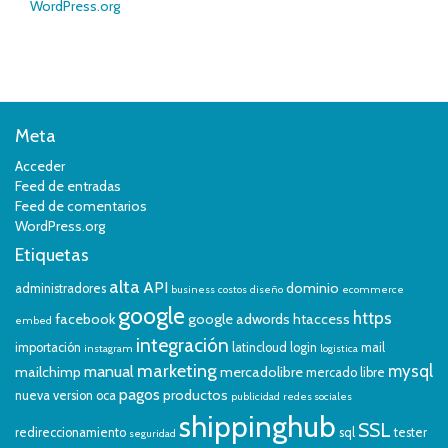
WordPress.org
Meta
Acceder
Feed de entradas
Feed de comentarios
WordPress.org
Etiquetas
alta
API
dominio
administradores
business
costos
diseño
ecommerce
google
https
facebook
google adwords
htaccess
embed
integración
importación
latincloud
login
mail
instagram
logistica
marketing
mysql
manual
mailchimp
mercadolibre
mercado libre
pagos
productos
nueva version
oca
publicidad
redes sociales
shippinghub
SSL
redireccionamiento
sql
tester
seguridad