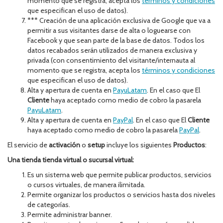
momento que se registra, acepta los
términos y condiciones
que especifican el uso de datos).
*** Creación de una aplicación exclusiva de Google que va a
permitir a sus visitantes darse de alta o loguearse con
Facebook y que sean parte de la base de datos. Todos los
datos recabados serán utilizados de manera exclusiva y
privada (con consentimiento del visitante/internauta al
momento que se registra, acepta los
términos y condiciones
que especifican el uso de datos).
Alta y apertura de cuenta en
PayuLatam
. En el caso que El
Cliente
haya aceptado como medio de cobro la pasarela
PayuLatam
.
Alta y apertura de cuenta en
PayPal
. En el caso que El
Cliente
haya aceptado como medio de cobro la pasarela
PayPal
.
El servicio de
activación
o
setup
incluye los siguientes
Productos
:
Una tienda tienda virtual o sucursal virtual:
Es un sistema web que permite publicar productos, servicios
o cursos virtuales, de manera ilimitada.
Permite organizar los productos o servicios hasta dos niveles
de categorías.
Permite administrar banner.