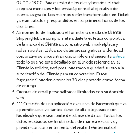
09.00 a 18.00. Para el resto de los días y horarios el chat
aceptará mensajes y los enviará por mail al ejecutivo de
cuenta asignado. Los mismos serán transformados en Ticket
y serán tratados y respondidos en las primeras horas de los
días lunes.
Al momento de finalizado el formulario de alta de
Cliente
,
ShippingHub se compromete a darle la estética corporativa
de la marca del
Cliente
al store, sitio web, marketplace y
redes sociales. El alcance de las piezas gráficas e identidad
corporativa se encuentran disponible en el siguiente
enlace
todo lo que no esté detallado en el link de referencia y el
Cliente
lo solicite, será presupuestado y quedará sujeto a la
autorización del
Cliente
para su concreción. Estos
“agregados” pueden alterar los 30 días pactado como fecha
de entrega.
Cuentas de email personalizadas ilimitadas con su dominio
web.
*** Creación de una aplicación exclusiva de
Facebook
que va
a permitir a sus visitantes darse de alta o loguearse con
Facebook
y que sean parte de la base de datos. Todos los
datos recabados serán utilizados de manera exclusiva y
privada (con consentimiento del visitante/internauta al