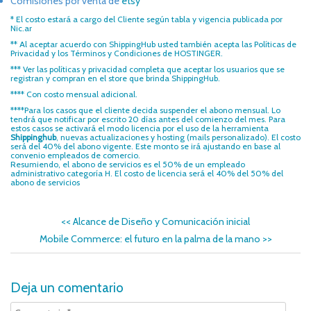
Comisiones por venta de
etsy
* El costo estará a cargo del Cliente según
tabla y vigencia
publicada por
Nic.ar
** Al aceptar acuerdo con ShippingHub usted también acepta las
Políticas de
Privacidad
y los
Términos y Condiciones
de HOSTINGER.
*** Ver las
políticas y privacidad completa
que aceptar los usuarios que se
registran y compran en el store que brinda ShippingHub.
**** Con costo mensual adicional.
****Para los casos que el cliente decida suspender el abono mensual. Lo
tendrá que notificar por escrito 20 días antes del comienzo del mes. Para
estos casos se activará el modo licencia por el uso de la herramienta
Shippinghub
, nuevas actualizaciones y hosting (mails personalizado). El costo
será del 40% del abono vigente. Este monto se irá ajustando en base al
convenio empleados de comercio.
Resumiendo, el abono de servicios es el 50% de un empleado
administrativo categoría H. El costo de licencia será el 40% del 50% del
abono de servicios
<<
Alcance de Diseño y Comunicación inicial
Mobile Commerce: el futuro en la palma de la mano
>>
Deja un comentario