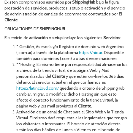
Existen compromisos asumidos por
ShippingHub
bajo la figura,
prestación de servicios, productos, setup o activación y el servicio
de administración de canales de ecommerce contratados por
El
Cliente
.
OBLIGACIONES DE
SHIPPINGHUB
El servicio de
activación
o
setup
incluye los siguientes
Servicios
:
* Gestión, Asesoría y/o Registro de dominio web Argentino
(.com.ar) a través de la plataforma
https://nic.ar
. Disponible
también para dominios (.com) u otras denominaciones.
**Hosting. El mismo tiene por responsabilidad almacenar los
archivos de la tienda virtual, de la página Web y Mail
personalizados del
Cliente
y que estén on-line los 365 días
del año. El servidor actual en el que confiamos es
https://latincloud.com/
quedando a criterio de ShippingHub
cambiar, migrar, o modificar dicho Hosting sin que esto
afecte el correcto funcionamiento de la tienda virtual, la
página web y los mail provistos al
Cliente
.
Activación de un canal de Chat para el Sitio Web y la Tienda
Virtual. El mismo dará respuesta a las inquietudes que tengan
los visitantes o internautas. El horario de atención directa
serán los días hábiles de Lunes a Viernes en el horario de