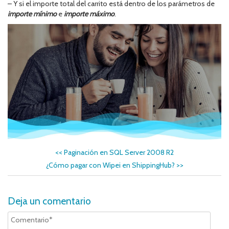
– Y si el importe total del carrito está dentro de los parámetros de
importe mínimo
e
importe máximo
.
<<
Paginación en SQL Server 2008 R2
¿Cómo pagar con Wipei en ShippingHub?
>>
Deja un comentario