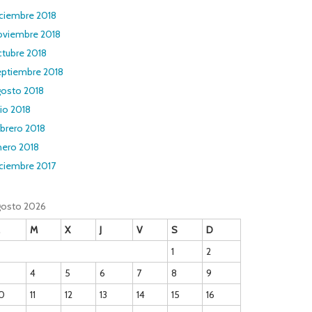
iciembre 2018
oviembre 2018
ctubre 2018
eptiembre 2018
gosto 2018
lio 2018
brero 2018
nero 2018
iciembre 2017
gosto 2026
M
X
J
V
S
D
1
2
4
5
6
7
8
9
0
11
12
13
14
15
16