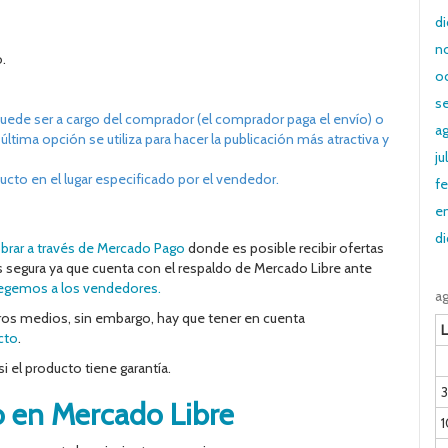
d
n
.
o
s
 puede ser a cargo del comprador (el comprador paga el envío) o
a
última opción se utiliza para hacer la publicación más atractiva y
ju
oducto en el lugar especificado por el vendedor.
fe
e
d
brar a través de Mercado Pago
donde es posible recibir ofertas
ás segura ya que cuenta con el respaldo de Mercado Libre ante
gemos a los vendedores.
a
tros medios, sin embargo, hay que tener en cuenta
L
cto
.
si el producto tiene garantía.
3
 en Mercado Libre
1