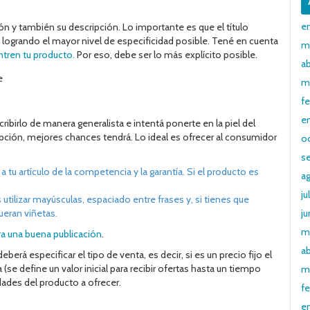
e
ción y también su descripción. Lo importante es que el título
 logrando el mayor nivel de especificidad posible. Tené en cuenta
m
ntren tu producto.
Por eso, debe ser lo más explícito posible.
ab
m
f
e
ribirlo de manera generalista e intentá ponerte en la piel del
pción, mejores chances tendrá. Lo ideal es ofrecer al consumidor
o
s
a tu artículo de la competencia y la garantía. Si el producto es
a
ju
utilizar mayúsculas, espaciado entre frases y, si tienes que
ueran viñetas.
ju
m
ara una buena publicación
.
ab
berá especificar el tipo de venta, es decir, si es un precio fijo el
(se define un valor inicial para recibir ofertas hasta un tiempo
m
ades del producto a ofrecer.
fe
e