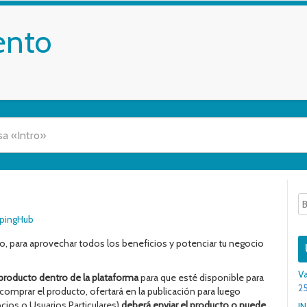
ento
pingHub
 para aprovechar todos los beneficios y potenciar tu negocio
Va
l producto dentro de la plataforma
para que esté disponible para
25
comprar el producto, ofertará en la publicación para luego
cios o Usuarios Particulares)
deberá enviar el producto o puede
I