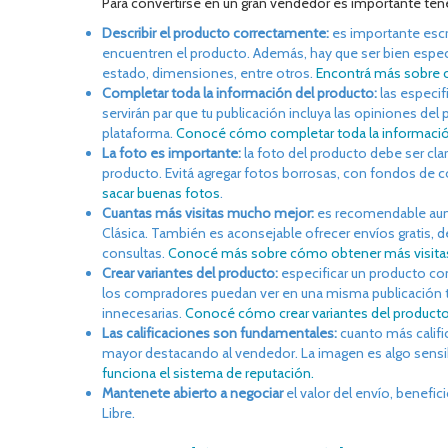
Para convertirse en un gran vendedor es importante tene
Describir el producto correctamente:
es importante escri
encuentren el producto. Además, hay que ser bien espec
estado, dimensiones, entre otros.
Encontrá más sobre có
Completar toda la información del producto:
las especif
servirán par que tu publicación incluya las opiniones del 
plataforma.
Conocé cómo completar toda la informació
La foto es importante:
la foto del producto debe ser clar
producto. Evitá agregar fotos borrosas, con fondos de c
sacar buenas fotos
.
Cuantas más visitas mucho mejor:
es recomendable aume
Clásica. También es aconsejable ofrecer envíos gratis, 
consultas.
Conocé más sobre cómo obtener más visita
Crear variantes del producto:
especificar un producto con
los compradores puedan ver en una misma publicación to
innecesarias.
Conocé cómo crear variantes del product
Las calificaciones son fundamentales:
cuanto más califi
mayor destacando al vendedor. La imagen es algo sensi
funciona el sistema de reputación.
Mantenete abierto a negociar
el valor del envío, benefi
Libre.