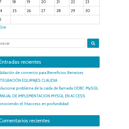
7
18
19
20
21
22
23
24
25
26
27
28
29
30
1
 Ene
Entradas recientes
lidación de comercio para Beneficios Xeneizes
NTEGRACIÓN EQUIPAJES CLAUDIA
olucionar problema de la caída de llamada ODBC MySQL
ANUAL DE IMPLEMENTACION MYSQL EN ACCESS
onociendo el .htaccess en profundidad
Comentarios recientes