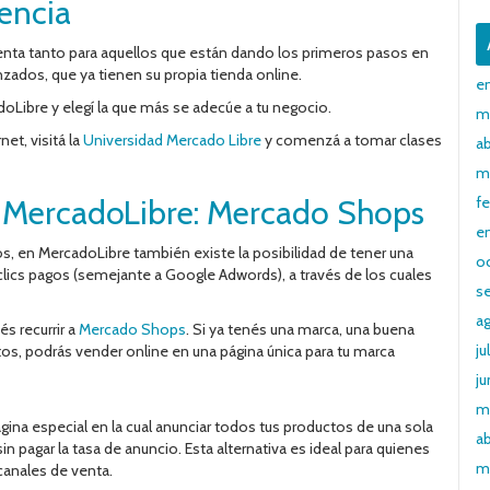
encia
nta tanto para aquellos que están dando los primeros pasos en
os, que ya tienen su propia tienda online.
e
doLibre y elegí la que más se adecúe a tu negocio.
m
et, visitá la
Universidad Mercado Libre
y comenzá a tomar clases
ab
m
n MercadoLibre: Mercado Shops
f
e
, en MercadoLibre también existe la posibilidad de tener una
o
clics pagos (semejante a Google Adwords), a través de los cuales
s
a
s recurrir a
Mercado Shops
. Si ya tenés una marca, una buena
ju
tos, podrás vender online en una página única para tu marca
ju
m
gina especial en la cual anunciar todos tus productos de una sola
ab
in pagar la tasa de anuncio. Esta alternativa es ideal para quienes
m
 canales de venta.