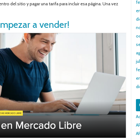
fe
tro del sitio y pagar una tarifa para incluir esa página. Una vez
e
d
empezar a vender!
n
o
s
a
ju
fe
e
d
A
AP
A