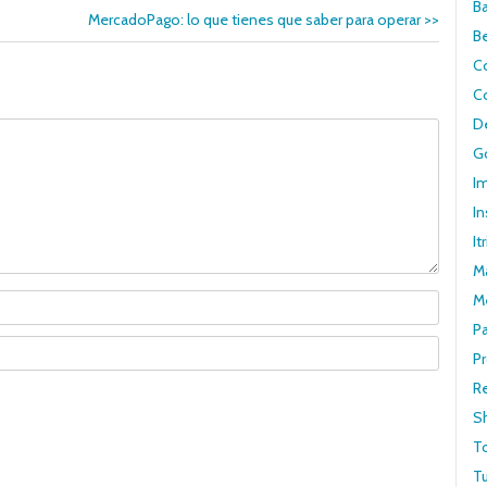
B
MercadoPago: lo que tienes que saber para operar
>>
B
C
C
De
G
I
In
It
M
M
P
Pr
R
S
T
Tu