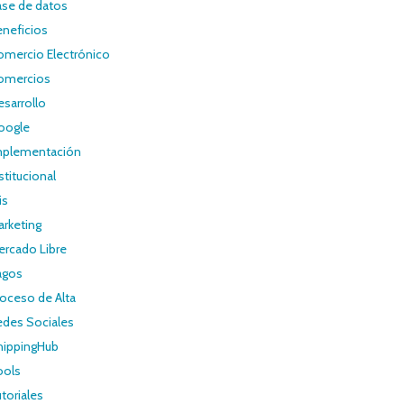
ase de datos
eneficios
omercio Electrónico
omercios
sarrollo
oogle
mplementación
stitucional
ris
arketing
ercado Libre
agos
oceso de Alta
edes Sociales
hippingHub
ools
toriales