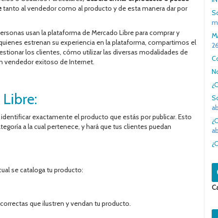
e
tanto al vendedor como al producto y de esta manera dar por
S
m
personas usan la plataforma de Mercado Libre para comprar y
M
a quienes estrenan su experiencia en la plataforma, compartimos el
2
ionar los clientes, cómo utilizar las diversas modalidades de
C
un vendedor exitoso de Internet.
N
¿
Libre:
S
ab
s identificar exactamente el producto que estás por publicar. Esto
¿
tegoría a la cual pertenece, y hará que tus clientes puedan
ab
¿
cual se cataloga tu producto:
C
s correctas que ilustren y vendan tu producto.