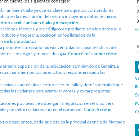
r en cuenta los siguientes consejos:
1
bir un buen título ya que es clave para que los compradores
ífico en la descripción del mismo incluyendo datos técnicos,
3
mo escribir un buen título y descripción.
icaciones técnicas y los códigos de producto son los datos que
«
producto y mejorar la posición en los listados de la
n de los productos
.
a par que el comprador pueda ver todas las características del
olores, con logos y marcas de agua.
Conocé más sobre cómo
ntar la exposición de la publicación cambiando de Gratuita a
despachar a tiempo los productos y responder rápido las
Va
s.
 varias características como el color, talle y demás permitirá que
I
das las variantes para acumular ventas y evitar preguntas
S
o
.
caciones positivas se obtengan la reputación en el sitio será
M
ble y se debe cuidar mucho en el comercio.
Conocé cómo
C
cios o descuentos, dado que esa es la principal esencia de Mercado