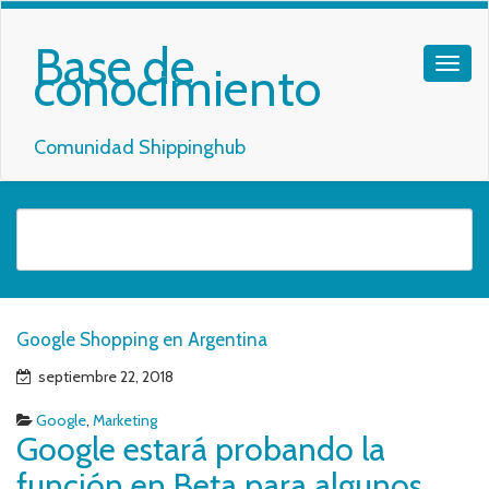
Base de
conocimiento
Comunidad Shippinghub
Google Shopping en Argentina
septiembre 22, 2018
Google
,
Marketing
Google estará probando la
función en Beta para algunos