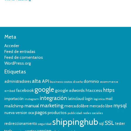
Meta
Acceder
Feed de entradas
Feed de comentarios
WordPress.org
Etiquetas
alta
API
dominio
administradores
business
costos
diseño
ecommerce
google
https
facebook
google adwords
htaccess
embed
integración
importación
latincloud
login
mail
instagram
logistica
marketing
mysql
manual
mailchimp
mercadolibre
mercado libre
pagos
productos
nueva version
oca
publicidad
redes sociales
shippinghub
SSL
redireccionamiento
sql
tester
seguridad
version