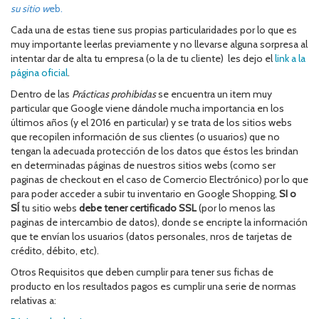
su sitio w
eb.
Cada una de estas tiene sus propias particularidades por lo que es
muy importante leerlas previamente y no llevarse alguna sorpresa al
intentar dar de alta tu empresa (o la de tu cliente) les dejo el
link a la
página oficial
.
Dentro de las
Prácticas prohibidas
se encuentra un item muy
particular que Google viene dándole mucha importancia en los
últimos años (y el 2016 en particular) y se trata de los sitios webs
que recopilen información de sus clientes (o usuarios) que no
tengan la adecuada protección de los datos que éstos les brindan
en determinadas páginas de nuestros sitios webs (como ser
paginas de checkout en el caso de Comercio Electrónico) por lo que
para poder acceder a subir tu inventario en Google Shopping,
SI o
SÍ
tu sitio webs
debe tener certificado SSL
(por lo menos las
paginas de intercambio de datos), donde se encripte la información
que te envían los usuarios (datos personales, nros de tarjetas de
crédito, débito, etc).
Otros Requisitos que deben cumplir para tener sus fichas de
producto en los resultados pagos es cumplir una serie de normas
relativas a: