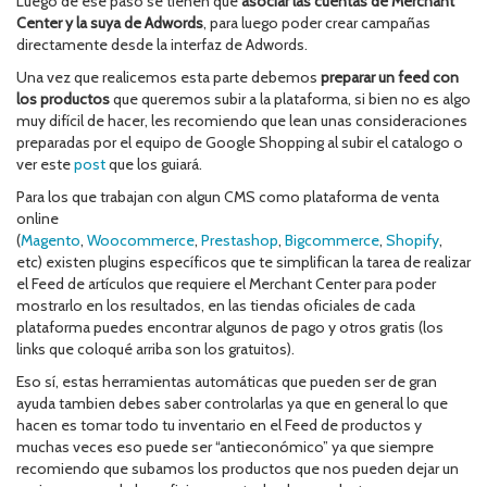
Luego de ese paso se tienen que
asociar las cuentas de Merchant
Center y la suya de Adwords
, para luego poder crear campañas
directamente desde la interfaz de Adwords.
Una vez que realicemos esta parte debemos
preparar un feed con
los productos
que queremos subir a la plataforma, si bien no es algo
muy difícil de hacer, les recomiendo que lean unas consideraciones
preparadas por el equipo de Google Shopping al subir el catalogo o
ver este
post
que los guiará.
Para los que trabajan con algun CMS como plataforma de venta
online
(
Magento
,
Woocommerce
,
Prestashop
,
Bigcommerce
,
Shopify
,
etc) existen plugins específicos que te simplifican la tarea de realizar
el Feed de artículos que requiere el Merchant Center para poder
mostrarlo en los resultados, en las tiendas oficiales de cada
plataforma puedes encontrar algunos de pago y otros gratis (los
links que coloqué arriba son los gratuitos).
Eso sí, estas herramientas automáticas que pueden ser de gran
ayuda tambien debes saber controlarlas ya que en general lo que
hacen es tomar todo tu inventario en el Feed de productos y
muchas veces eso puede ser “antieconómico” ya que siempre
recomiendo que subamos los productos que nos pueden dejar un