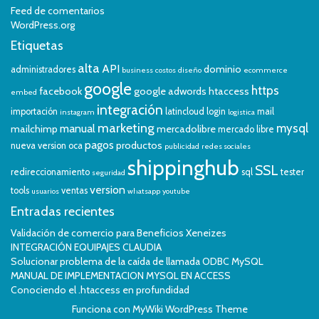
Feed de comentarios
WordPress.org
Etiquetas
alta
API
dominio
administradores
business
costos
diseño
ecommerce
google
https
facebook
google adwords
htaccess
embed
integración
importación
latincloud
login
mail
instagram
logistica
marketing
mysql
manual
mailchimp
mercadolibre
mercado libre
pagos
productos
nueva version
oca
publicidad
redes sociales
shippinghub
SSL
redireccionamiento
sql
tester
seguridad
version
tools
ventas
usuarios
whatsapp
youtube
Entradas recientes
Validación de comercio para Beneficios Xeneizes
INTEGRACIÓN EQUIPAJES CLAUDIA
Solucionar problema de la caída de llamada ODBC MySQL
MANUAL DE IMPLEMENTACION MYSQL EN ACCESS
Conociendo el .htaccess en profundidad
Funciona con
MyWiki WordPress Theme