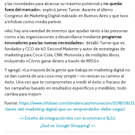
y las novedades para alcanzar su máximo potencial y
no quedar
fuera del mercado
«, explicó Jamie Turner, durante el último
Congreso de Marketing Digital realizado en Buenos Aires y que tuvo
a Infobae como media partner.
«Así, hay una variedad de eventos que ayudan tanto a las personas
como a las organizaciones a desarrollarse mediante
programas
innovadores para las nuevas necesidades
«, detalló Turner que es
fundador y CCO de 60 Second Marketer y autor de estrategias de
marketing para Coca-Cola, CNN, Motorola y de múltiples libros,
incluyendo «Cómo ganar dinero a través de RRSS».
Y agregó: «La mayoría de la gente que trabaja en marketing digital no
se dan cuenta de una cosa muy simple – no revisan su camino al
éxito. Una vez que te comprometes a medir el éxito o fracaso de
tus campañas basado en resultados específicos y medibles, todo
cambia para mejor».
Fuente:
https://www.infobae.com/tendencias/innovacion/2018/08/25
claves-del-marketing-digital-que-un-emprendedor-debe-seguir/
<<
Diseño de integración Itris con ecommerce (b2c)
¿Qué es Google Shopping?
>>