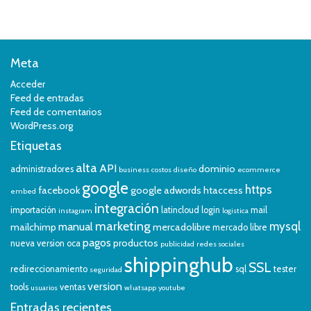
Meta
Acceder
Feed de entradas
Feed de comentarios
WordPress.org
Etiquetas
alta
API
dominio
administradores
business
costos
diseño
ecommerce
google
https
facebook
google adwords
htaccess
embed
integración
importación
latincloud
login
mail
instagram
logistica
marketing
mysql
manual
mailchimp
mercadolibre
mercado libre
pagos
productos
nueva version
oca
publicidad
redes sociales
shippinghub
SSL
redireccionamiento
sql
tester
seguridad
version
tools
ventas
usuarios
whatsapp
youtube
Entradas recientes