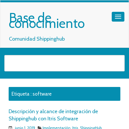
Base de
conocimiento
Comunidad Shippinghub
Etiqueta :
software
Descripción y alcance de integración de
Shippinghub con Itris Software
junio 1, 2019
Implementación
,
Itris
,
ShippingHub