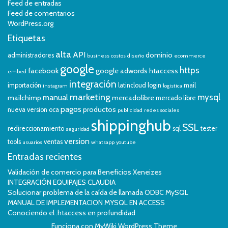
Feed de entradas
Feed de comentarios
WordPress.org
Etiquetas
alta
API
dominio
administradores
business
costos
diseño
ecommerce
google
https
facebook
google adwords
htaccess
embed
integración
importación
latincloud
login
mail
instagram
logistica
marketing
mysql
manual
mailchimp
mercadolibre
mercado libre
pagos
productos
nueva version
oca
publicidad
redes sociales
shippinghub
SSL
redireccionamiento
sql
tester
seguridad
version
tools
ventas
usuarios
whatsapp
youtube
Entradas recientes
Validación de comercio para Beneficios Xeneizes
INTEGRACIÓN EQUIPAJES CLAUDIA
Solucionar problema de la caída de llamada ODBC MySQL
MANUAL DE IMPLEMENTACION MYSQL EN ACCESS
Conociendo el .htaccess en profundidad
Funciona con
MyWiki WordPress Theme